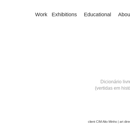
Work
Exhibitions
Educational
Abou
Dicionário livr
(vertidas em his
client CIM Alto Minho | art di